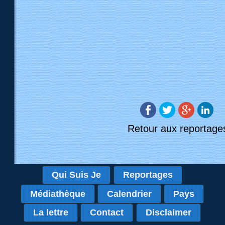
Retour aux reportage
Qui Suis Je
Reportages
Médiathèque
Calendrier
Pays
La lettre
Contact
Disclaimer