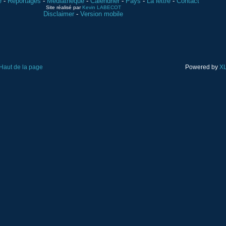
e
-
Reportages
-
Médiathèque
-
Calendrier
-
Pays
-
La lettre
-
Contact
Site réalisé par
Kevin LABECOT
Disclaimer
-
Version mobile
Haut de la page
Powered by
XL