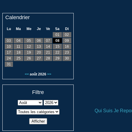
Calendrier
Lu
Ma
Me
Je
Ve
Sa
Di
01
02
03
04
05
06
07
08
09
10
11
12
13
14
15
16
17
18
19
20
21
22
23
24
25
26
27
28
29
30
31
<<
août 2026
>>
Filtre
Qui Suis Je
Repor